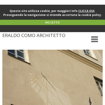
Questo sito utilizza cookie, per maggiori info
CLICCA QUI
.
Proseguendo la navigazione si intende accettata la cookie policy.
HO LETTO
ERALDO COMO ARCHITETTO