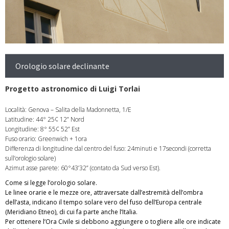
Orologio solare declinante
Progetto astronomico di Luigi Torlai
Località: Genova – Salita della Madonnetta, 1/E
Latitudine: 44° 25¢ 12” Nord
Longitudine: 8° 55¢ 52” Est
Fuso orario: Greenwich + 1ora
Differenza di longitudine dal centro del fuso: 24minuti e 17secondi (corretta
sull’orologio solare)
Azimut asse parete: 60°43’32” (contato da Sud verso Est).
Come si legge l’orologio solare.
Le linee orarie e le mezze ore, attraversate dall’estremità dell’ombra
dell’asta, indicano il tempo solare vero del fuso dell’Europa centrale
(Meridiano Etneo), di cui fa parte anche l’Italia.
Per ottenere l’Ora Civile si debbono aggiungere o togliere alle ore indicate