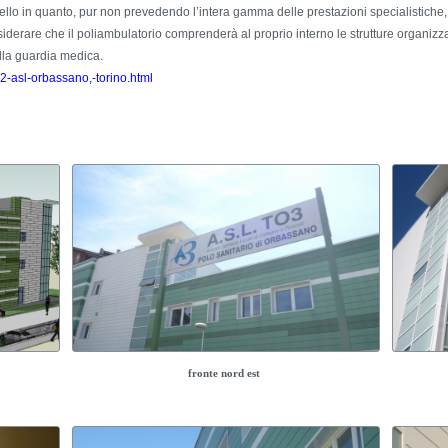
I° livello in quanto, pur non prevedendo l’intera gamma delle prestazioni specialisti
siderare che il poliambulatorio comprenderà al proprio interno le strutture organizzat
alla guardia medica.
/22-asl-orbassano,-torino.html
fronte nord est