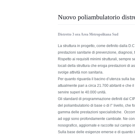
Nuovo poliambulatorio distre
Distretto 3 ora Area Metropolitana Sud
La struttura in progetto, come definito dalla D
prestazioni sanitarie di prevenzione, diagnosi, 
Rispetto ai requisiti minimi strutturali, sempre s
locali della struttura che eroga prestazioni di a
svolge attività non sanitaria.
Per quanto riguarda il bacino d’utenza sulla 
attualmente pari a circa 21.700 abitanti e che il
servire superi le 40.000 unità.
Gli standard di programmazione definiti dal CIP
del poliambulatorio di base o di I° livello, che f
gamma delle prestazioni specialistiche. Occorre 
ad oggi sono profondamente cambiate. Ne consegu
nosografico, aggiornate e raccolte sul campo 
Sulla base delle esigenze emerse e di quanto indi