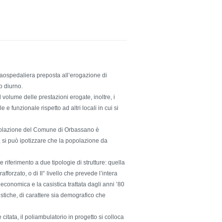
traospedaliera preposta all’erogazione di
o diurno.
l volume delle prestazioni erogate, inoltre, i
e funzionale rispetto ad altri locali in cui si
opolazione del Comune di Orbassano è
i, si può ipotizzare che la popolazione da
iferimento a due tipologie di strutture: quella
fforzato, o di II° livello che prevede l’intera
economica e la casistica trattata dagli anni ’80
stiche, di carattere sia demografico che
itata, il poliambulatorio in progetto si colloca