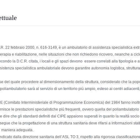
ttuale
.C.R. 22 febbraio 2000, n. 616-3149, è un ambulatorio di assistenza specialistica ex
terapia e riabilitazione, nelle situazioni che non richiedono ricovero, neanche a cicl
econdo la D.C.R. citata, i locali e gli spazi devono essere correlati alla tipologia e a
ssistenza specialistica ambulatoriale devono garantire autonomia logistica, strutturale 
base del quale procedere al dimensionamento della struttura, considerato che la p
 poliambulatorio sarà al servizio di un territorio più ampio, esteso ai centri adiacent
E (Comitato Interministeriale di Programmazione Economica) del 1984 fanno inoltre r
ornisce le prestazioni specialistiche più frequenti, ovvero quella del poliambulatorio ra
dire che gli standard definiti dal CIPE appaiono superati in quanto la realtà socio 
e che la progettazione di una struttura sanitaria deve rifarsi a informazioni stati
in maniera adeguata.
cato dalla direzione sanitaria dell’ASL TO 3, rispetto alla rigorosa classificazione c