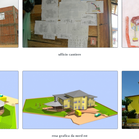
ufficio cantiere
resa grafica da nord est