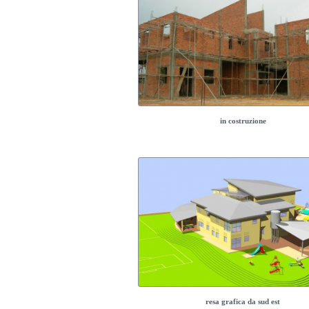
in costruzione
resa grafica da sud est