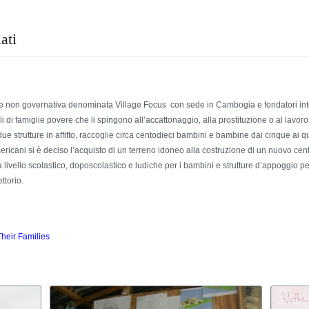
ati
e non governativa denominata Village Focus con sede in Cambogia e fondatori int
li di famiglie povere che li spingono all’accattonaggio, alla prostituzione o al lavo
e strutture in affitto, raccoglie circa centodieci bambini e bambine dai cinque ai qu
ricani si è deciso l’acquisto di un terreno idoneo alla costruzione di un nuovo centr
a livello scolastico, doposcolastico e ludiche per i bambini e strutture d’appoggio per l
ttorio.
heir Families