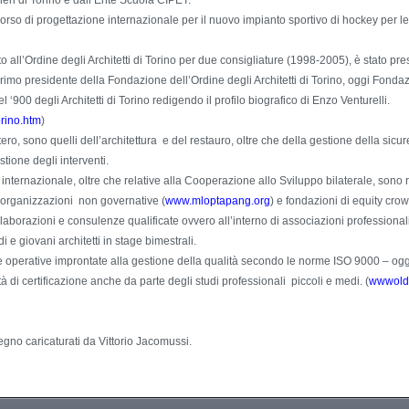
ri di Torino e dall’Ente Scuola CIPET.
so di progettazione internazionale per il nuovo impianto sportivo di hockey per le
letto all’Ordine degli Architetti di Torino per due consigliature (1998-2005), è stato p
primo presidente della Fondazione dell’Ordine degli Architetti di Torino, oggi Fondazi
 ‘900 degli Architetti di Torino redigendo il profilo biografico di Enzo Venturelli.
orino.htm
)
’estero, sono quelli dell’architettura e del restauro, oltre che della gestione della si
ione degli interventi.
nternazionale, oltre che relative alla Cooperazione allo Sviluppo bilaterale, sono ri
n organizzazioni non governative (
www.mloptapang.org
) e fondazioni di equity cro
laborazioni e consulenze qualificate ovvero all’interno di associazioni professional
e giovani architetti in stage bimestrali.
e operative improntate alla gestione della qualità secondo le norme ISO 9000 – 
à di certificazione anche da parte degli studi professionali piccoli e medi. (
wwwold.
gno caricaturati da Vittorio Jacomussi.