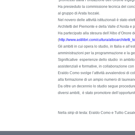
promosso dalla Fondazione dell’Ordine Ingegne
Ha presieduto la commissione tecnica del concor
al gruppo di Arata Isozaki.
Nel novero delle attività istituzionali è stato e
Architetti del Piemonte e della Valle d’Aosta e 
Ha partecipato alla stesura dell’Albo d’Onore del
(
http://
www.astilibri.com/cultura/alboarchitetti_t
Gli ambiti in cui opera lo studio, in Italia e all
amministrazioni per la programmazione e la gest
Significative esperienze dello studio in ambito i
assistenziali e formative, in collaborazione co
Eraldo Como svolge l’attività avvalendosi di col
alla formazione di un ampio numero di laureandi 
Da oltre un decennio lo studio segue procedur
diversi ambiti, è stato promotore dell’opportunit
Nella
strip
di testa: Eraldo Como e Tullio Casale