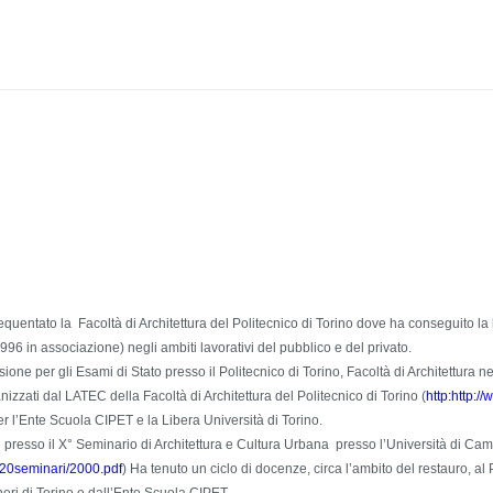
uentato la Facoltà di Architettura del Politecnico di Torino dove ha conseguito la l
96 in associazione) negli ambiti lavorativi del pubblico e del privato.
one per gli Esami di Stato presso il Politecnico di Torino, Facoltà di Architettura
zzati dal LATEC della Facoltà di Architettura del Politecnico di Torino (
http:http:/
er l’Ente Scuola CIPET e la Libera Università di Torino.
presso il X° Seminario di Architettura e Cultura Urbana presso l’Università di Cam
20seminari/2000.pdf
) Ha tenuto un ciclo di docenze, circa l’ambito del restauro, al