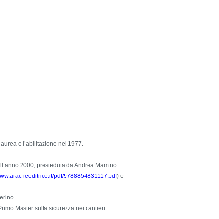
aurea e l’abilitazione nel 1977.
 nell’anno 2000, presieduta da Andrea Mamino.
/www.aracneeditrice.it/pdf/9788854831117.pdf
) e
erino.
 Primo Master sulla sicurezza nei cantieri