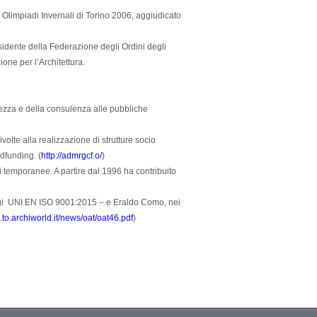
 Olimpiadi Invernali di Torino 2006, aggiudicato
residente della Federazione degli Ordini degli
one per l’Architettura.
curezza e della consulenza alle pubbliche
volte alla realizzazione di strutture socio
wdfunding. (
http://admrgcf.o/
)
i temporanee. A partire dal 1996 ha contribuito
oggi UNI EN ISO 9001:2015 – e Eraldo Como, nei
to.archiworld.it/news/oat/oat46.pdf
)